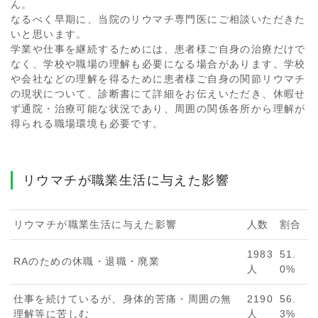
ん。
なるべく早期に、当院のリウマチ専門医にご相談いただきた
いと思います。
学業や仕事を継続するためには、患者様ご自身の治療だけで
なく、学校や職場の理解も必要になる場合があります。学校
や会社などの理解を得るために患者様ご自身の関節リウマチ
の現状について、診断書にて詳細をお伝えいただき、休暇せ
ず通院・治療可能な状況であり、周囲の関係各所から理解が
得られる職場環境も必要です。
リウマチが職業生活に与えた影響
リウマチが職業生活に与えた影響
人数
割合
1983
51.
RAのための休職・退職・廃業
人
0%
仕事を続けているが、身体的苦痛・周囲の無
2190
56.
理解等に苦しむ
人
3%