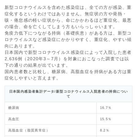
新型コロナウイルスを含めた感染症は、全ての方が感染、重
症化するというわけではありません。無症状の方や発熱・
咳・倦怠感の軽い症状から、命にかかわるほど重症化、最悪
の場合、命を亡くしてしまう方もいらっしゃいます。
免疫力低下につながる持病（基礎疾患）がある方は、新型コ
ロナウイルスなど感染症にかかりやすく、重症化、やすい傾
向にあります。
日本国内で新型コロナウイルス感染症によって入院した患者
2,636例（2020年3～7月）を対象におこなった調査では以
下の通りの結果が出ています。
国内患者数と比較し、糖尿病、高脂血症を持病がある方は重
症化しやすいと言えます。
日本国内感染者集計データ/新型コロナウィルス入院患者の持病につい
て
糖尿病
16.7％
高血圧
15.5％
高脂血症（脂質異常症）
8.2％