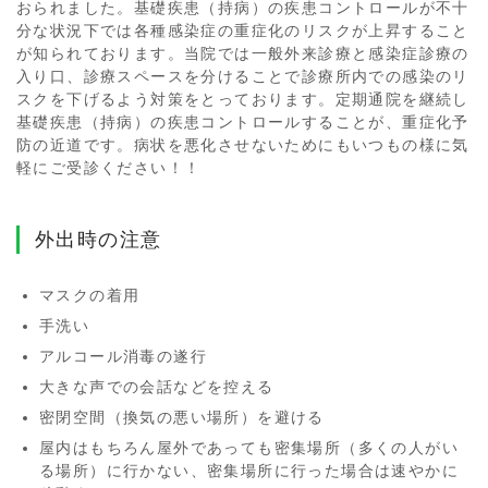
おられました。基礎疾患（持病）の疾患コントロールが不十
分な状況下では各種感染症の重症化のリスクが上昇すること
が知られております。当院では一般外来診療と感染症診療の
入り口、診療スペースを分けることで診療所内での感染のリ
スクを下げるよう対策をとっております。定期通院を継続し
基礎疾患（持病）の疾患コントロールすることが、重症化予
防の近道です。病状を悪化させないためにもいつもの様に気
軽にご受診ください！！
外出時の注意
マスクの着用
手洗い
アルコール消毒の遂行
大きな声での会話などを控える
密閉空間（換気の悪い場所）を避ける
屋内はもちろん屋外であっても密集場所（多くの人がい
る場所）に行かない、密集場所に行った場合は速やかに