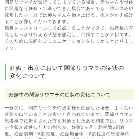
関節リウマチが進行してしまっている場合、赤ちゃんや母体
に問題なく妊娠・出産ができた場合であっても、強い痛みや
変形した手・肘では赤ちゃんを抱き上げる、抱きかかえ続け
ることが難しくなってきます。
病気をコントロールして妊娠することができて、出産後の育
児もしっかり行える状態を想定し、目指すことが大切です。
そのために医師とコミュニケーションをしっかりととりまし
ょう。
妊娠・出産において関節リウマチの症状の
変化について
妊娠中の関節リウマチの症状の変化について
一般的に、関節リウマチの患者様が妊娠した場合、よくない
状態が出ていることが多いと言われています。関節リウマチ
患者様で妊娠をされた方を対象としたある調査では、リウマ
チ症状が改善した方の割合が、妊娠3ヶ月：約半数5割程
度、妊娠後期：6割程度、妊娠期全体：2割程度の患者様の