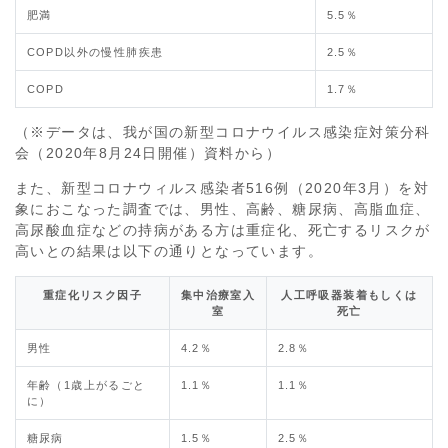
肥満
5.5％
COPD以外の慢性肺疾患
2.5％
COPD
1.7％
（※データは、我が国の新型コロナウイルス感染症対策分科
会（2020年8月24日開催）資料から）
また、新型コロナウィルス感染者516例（2020年3月）を対
象におこなった調査では、男性、高齢、糖尿病、高脂血症、
高尿酸血症などの持病がある方は重症化、死亡するリスクが
高いとの結果は以下の通りとなっています。
重症化リスク因子
集中治療室入
人工呼吸器装着もしくは
室
死亡
男性
4.2％
2.8％
年齢（1歳上がるごと
1.1％
1.1％
に）
糖尿病
1.5％
2.5％