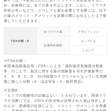
娠中では、半数以上の方においてリウマチ症状改善するた
め、妊娠時には、全ての薬を中止します。しかし、リウマチ
症状が辛いなどで、どうしても薬を必要とする際には、以下
の薬のメリット・デメリットを診療の際にお伝えした上で使
用していただきます。
抗リウマチ薬
アザルフィジン
FDA分類：B
エンブレル
生物学的製剤
シムジア
※FDA分類：
米国食品医薬品局（FDA）による「薬剤胎児危険度分類基
準」のことで、胎児に対する薬の危険度を示す評価基準で
す。A、B、C、D、Xの5段階カテゴリーからなっている危険
度に順じた分類（A：ほぼ安全～X：絶対禁忌）
※分類B：
「ヒトでの危険性の証拠はない」とされています。関節リウ
マチ治療にでは、100％の安全性が証明された薬は存在しま
せんが、患者様の症状により、メリット・デメリットを考慮