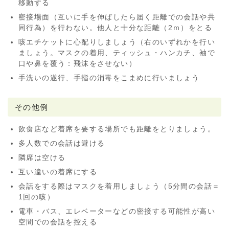
移動する
密接場面（互いに手を伸ばしたら届く距離での会話や共
同行為）を行わない。他人と十分な距離（2ｍ）をとる
咳エチケットに心配りしましょう（右のいずれかを行い
ましょう。マスクの着用、ティッシュ・ハンカチ、袖で
口や鼻を覆う：飛沫をさせない）
手洗いの遂行、手指の消毒をこまめに行いましょう
その他例
飲食店など着席を要する場所でも距離をとりましょう。
多人数での会話は避ける
隣席は空ける
互い違いの着席にする
会話をする際はマスクを着用しましょう（5分間の会話＝
1回の咳）
電車・バス、エレベーターなどの密接する可能性が高い
空間での会話を控える