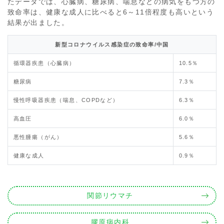
たデータでは、心臓病、糖尿病、喘息などの病気をもつ方の
致命率は、健康な成人に比べると6～11倍程度も高いという
結果が出ました。
新型コロナウイルス感染症の致命率/中国
循環器疾患（心臓病）
10.5％
糖尿病
7.3％
慢性呼吸器疾患（喘息、COPDなど）
6.3％
高血圧
6.0％
悪性腫瘍（がん）
5.6％
健康な成人
0.9％
関節リウマチ
膠原病内科