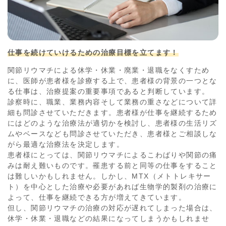
仕事を続けていけるための治療目標を立てます！
関節リウマチによる休学・休業・廃業・退職をなくすため
に、医師が患者様を診療する上で、患者様の背景の一つとな
る仕事は、治療提案の重要事項であると判断しています。
診察時に、職業、業務内容そして業務の重さなどについて詳
細も問診させていただきます。患者様が仕事を継続するため
にはどのような治療法が適切かを検討し、患者様の生活リズ
ムやベースなども問診させていただき、患者様とご相談しな
がら最適な治療法を決定します。
患者様にとっては、関節リウマチによるこわばりや関節の痛
みは耐え難いものです。罹患する前と同等の仕事をすること
は難しいかもしれません。しかし、MTX（メトトレキサー
ト）を中心とした治療や必要があれば生物学的製剤の治療に
よって、仕事を継続できる方が増えてきています。
但し、関節リウマチの治療の対応が遅れてしまった場合は、
休学・休業・退職などの結果になってしまうかもしれませ