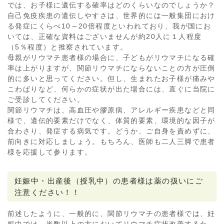
では、お子様に遺伝する確率はどのくらいなのでしょうか？
自己免疫疾患の遺伝しやすさは、世界的には一般集団におけ
る発症にくらべ10～20倍程度といわれており、我が国にお
いては、正確な資料はございませんが約20人に１人程度
（5％程度）と推察されています。
母親がリウマチ患者様の場合に、子どもがリウマチになる確
率は上がりますが、関節リウマチにならないことの方が圧倒
的に多いと思ってください。但し、生まれたお子様が痛みや
こわばりなど、何らかの症状が出た場合には、直ぐに当院に
ご受診してください。
関節リウマチは、高血圧や膠原病、アレルギー疾患などと同
様で、遺伝的要素だけでなく、体質的要素、環境的な因子が
合わさり、発症する病気です。どうか、ご自身を責めずに、
前向きに対応しましょう。もちろん、医師も二人三脚で患者
様を応援して参ります。
妊娠中・出産後（授乳中）の患者様は薬の扱いにご
注意ください！！
前述したように、一般的に、関節リウマチの患者様では、妊