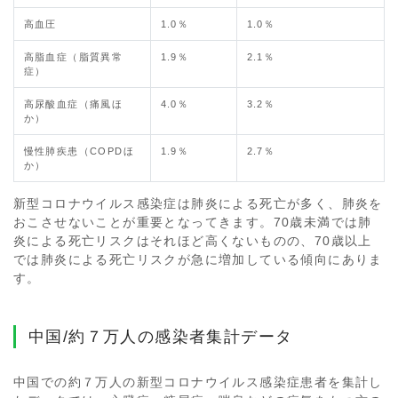
高血圧
1.0％
1.0％
高脂血症（脂質異常
1.9％
2.1％
症）
高尿酸血症（痛風ほ
4.0％
3.2％
か）
慢性肺疾患（COPDほ
1.9％
2.7％
か）
新型コロナウイルス感染症は肺炎による死亡が多く、肺炎を
おこさせないことが重要となってきます。70歳未満では肺
炎による死亡リスクはそれほど高くないものの、70歳以上
では肺炎による死亡リスクが急に増加している傾向にありま
す。
中国/約７万人の感染者集計データ
中国での約７万人の新型コロナウイルス感染症患者を集計し