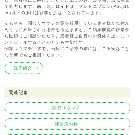
し、患者様にご納得いただいた上でのみ、短期間、最低用量
で処方します。尚、ステロイドは、プレドニゾロン(PSL)15
mg以下の服用は影響が少ないとされています。
そもそも、関節リウマチの薬を服用している患者様が気付か
ぬうちに妊娠された場合を考えますと、ご結婚前提の段階か
ら医師にご相談いただき、患者様ご自身のお身体を上手にコ
ントロールすることがとても大切です。
関節リウマチ症状で、当院にご診療の際には、ご不安なこと
など何でもご相談ください。
院長紹介
関連記事
関節リウマチ
膠原病内科