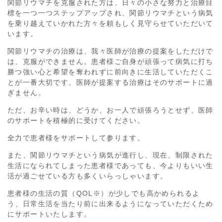
関節リウマチを克服された方は、日々の小さな努力と治療目
標を一つ一つステップアップされ、関節リウマチという病気
を乗り越えていかれた方々を頼もしく見守らせていただいて
います。
関節リウマチの治療は、我々医師が治療の提案をしただけで
は、克服ができません。患者様ご自身が頑張って病気に打ち
勝つ強い心と希望を奪われずに前向きに生活していただくこ
とが一番大切です。医師が提案する治療はそのサポートに過
ぎません。
ただ、お辛い時は、どうか、お一人で頑張ろうとせず、医師
のサポートを積極的に受けてください。
全力で患者様をサポートして参ります。
また、関節リウマチという病気が進行し、現在、制限された
生活になられてしまった患者様であっても、今よりもいい生
活が過ごせている方も多くいらっしゃいます。
患者様の生活の質（QOL※）が少しでも高かめられるよ
う、日常生活を当たり前に出来るようになっていただくため
にサポートいたします。