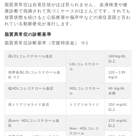
脂質異常症は自覚症状がほぼ見られません。 血液検査や健
康診断で指摘されて気づくケースがほとんどです。それでも
放置状態を続けると心筋梗塞や脳卒中などの発症原因と言わ
れている動脈硬化が進行します。
脂質異常症の診断基準
脂質異常症診断基準（空腹時採血） ※1
高LDLコレステロール血症
140mg/dL
以上
LDLコレステロー
ル
境界域高LDLコレステロール血
120～139
症 ※2
mg/d
低HDLコレステロール血症
HDLコレステロー
40 mg/dL
ル
未満
高トリグリセライド血症
トリグリセライド
150 mg/dL
以上
高non- HDLコレステロール血
170 mg/dL
症
以上
Non- HDLコレス
テロール