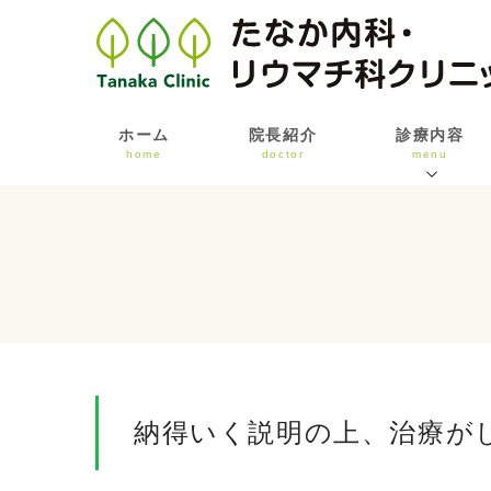
ホーム
院長紹介
診療内容
home
doctor
menu
納得いく説明の上、治療が