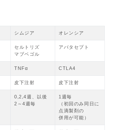
シムジア
オレンシア
セルトリズ
アバタセプト
マブベゴル
TNFα
CTLA4
皮下注射
皮下注射
0,2,4週、以後
1週毎
2～4週毎
（初回のみ同日に
点滴製剤の
併用が可能）