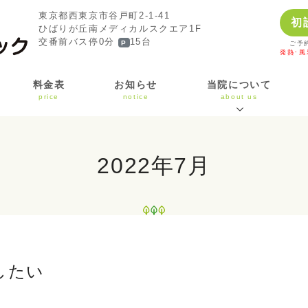
東京都西東京市谷戸町2-1-41
初
ひばりが丘南メディカルスクエア1F
交番前バス停0分
15台
P
ご予
発熱･
料金表
お知らせ
当院について
price
notice
about us
2022年7月
したい