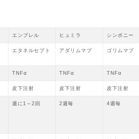
エンブレル
ヒュミラ
シンボニー
エタネルセプト
アダリムマブ
ゴリムマブ
TNFα
TNFα
TNFα
皮下注射
皮下注射
皮下注射
週に1～2回
2週毎
4週毎