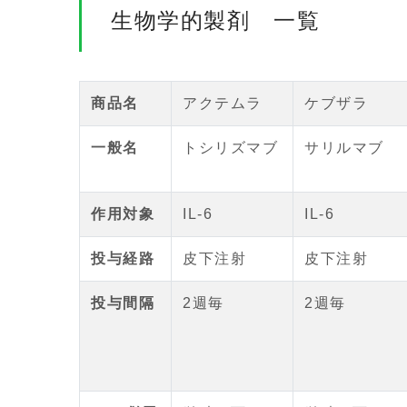
生物学的製剤 一覧
商品名
アクテムラ
ケブザラ
一般名
トシリズマブ
サリルマブ
作用対象
IL-6
IL-6
投与経路
皮下注射
皮下注射
投与間隔
2週毎
2週毎