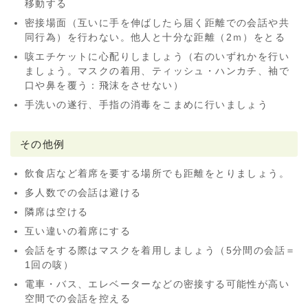
移動する
密接場面（互いに手を伸ばしたら届く距離での会話や共
同行為）を行わない。他人と十分な距離（2ｍ）をとる
咳エチケットに心配りしましょう（右のいずれかを行い
ましょう。マスクの着用、ティッシュ・ハンカチ、袖で
口や鼻を覆う：飛沫をさせない）
手洗いの遂行、手指の消毒をこまめに行いましょう
その他例
飲食店など着席を要する場所でも距離をとりましょう。
多人数での会話は避ける
隣席は空ける
互い違いの着席にする
会話をする際はマスクを着用しましょう（5分間の会話＝
1回の咳）
電車・バス、エレベーターなどの密接する可能性が高い
空間での会話を控える