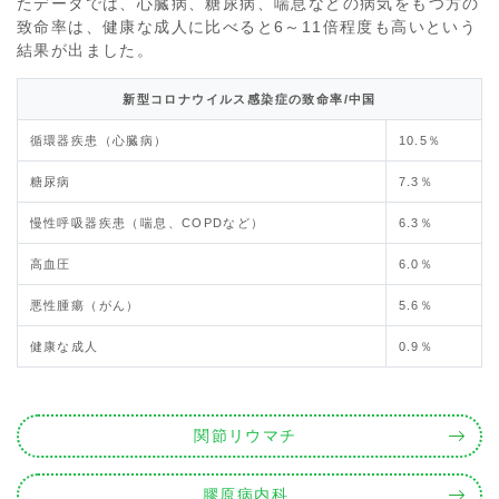
たデータでは、心臓病、糖尿病、喘息などの病気をもつ方の
致命率は、健康な成人に比べると6～11倍程度も高いという
結果が出ました。
新型コロナウイルス感染症の致命率/中国
循環器疾患（心臓病）
10.5％
糖尿病
7.3％
慢性呼吸器疾患（喘息、COPDなど）
6.3％
高血圧
6.0％
悪性腫瘍（がん）
5.6％
健康な成人
0.9％
関節リウマチ
膠原病内科