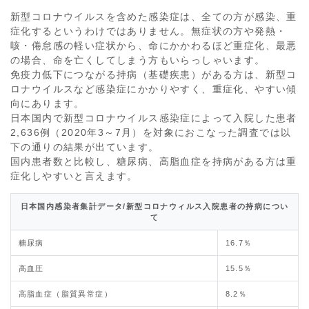
新型コロナウイルスを含めた感染症は、全ての方が感染、重
症化するというわけではありません。無症状の方や発熱・
咳・倦怠感の軽い症状から、命にかかわるほど重症化、最悪
の場合、命を亡くしてしまう方もいらっしゃいます。
免疫力低下につながる持病（基礎疾患）がある方は、新型コ
ロナウイルスなど感染症にかかりやすく、重症化、やすい傾
向にあります。
日本国内で新型コロナウイルス感染症によって入院した患者
2,636例（2020年3～7月）を対象におこなった調査では以
下の通りの結果が出ています。
国内患者数と比較し、糖尿病、高脂血症を持病がある方は重
症化しやすいと言えます。
日本国内感染者集計データ/新型コロナウィルス入院患者の持病につい
て
糖尿病
16.7％
高血圧
15.5％
高脂血症（脂質異常症）
8.2％