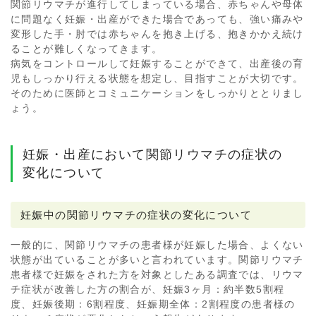
関節リウマチが進行してしまっている場合、赤ちゃんや母体
に問題なく妊娠・出産ができた場合であっても、強い痛みや
変形した手・肘では赤ちゃんを抱き上げる、抱きかかえ続け
ることが難しくなってきます。
病気をコントロールして妊娠することができて、出産後の育
児もしっかり行える状態を想定し、目指すことが大切です。
そのために医師とコミュニケーションをしっかりととりまし
ょう。
妊娠・出産において関節リウマチの症状の
変化について
妊娠中の関節リウマチの症状の変化について
一般的に、関節リウマチの患者様が妊娠した場合、よくない
状態が出ていることが多いと言われています。関節リウマチ
患者様で妊娠をされた方を対象としたある調査では、リウマ
チ症状が改善した方の割合が、妊娠3ヶ月：約半数5割程
度、妊娠後期：6割程度、妊娠期全体：2割程度の患者様の