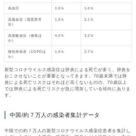
高血圧
1.0％
1.0％
高脂血症（脂質異常
1.9％
2.1％
症）
高尿酸血症（痛風ほ
4.0％
3.2％
か）
慢性肺疾患（COPDほ
1.9％
2.7％
か）
新型コロナウイルス感染症は肺炎による死亡が多く、肺炎を
おこさせないことが重要となってきます。70歳未満では肺
炎による死亡リスクはそれほど高くないものの、70歳以上
では肺炎による死亡リスクが急に増加している傾向にありま
す。
中国/約７万人の感染者集計データ
中国での約７万人の新型コロナウイルス感染症患者を集計し