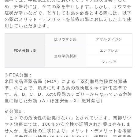
娠中では、半数以上の方においてリウマチ症状改善するた
め、妊娠時には、全ての薬を中止します。しかし、リウマチ
症状が辛いなどで、どうしても薬を必要とする際には、以下
の薬のメリット・デメリットを診療の際にお伝えした上で使
用していただきます。
抗リウマチ薬
アザルフィジン
FDA分類：B
エンブレル
生物学的製剤
シムジア
※FDA分類：
米国食品医薬品局（FDA）による「薬剤胎児危険度分類基
準」のことで、胎児に対する薬の危険度を示す評価基準で
す。A、B、C、D、Xの5段階カテゴリーからなっている危険
度に順じた分類（A：ほぼ安全～X：絶対禁忌）
※分類B：
「ヒトでの危険性の証拠はない」とされています。関節リウ
マチ治療にでは、100％の安全性が証明された薬は存在しま
せんが、患者様の症状により、メリット・デメリットを考慮