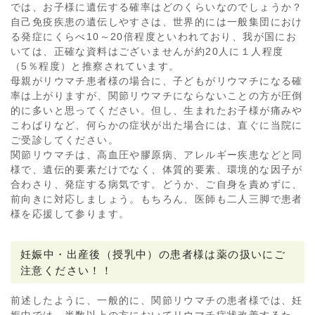
では、お子様に遺伝する確率はどのくらいなのでしょうか？
自己免疫疾患の遺伝しやすさは、世界的には一般集団におけ
る発症にくらべ10～20倍程度といわれており、我が国にお
いては、正確な資料はございませんが約20人に１人程度
（5％程度）と推察されています。
母親がリウマチ患者様の場合に、子どもがリウマチになる確
率は上がりますが、関節リウマチにならないことの方が圧倒
的に多いと思ってください。但し、生まれたお子様が痛みや
こわばりなど、何らかの症状が出た場合には、直ぐに当院に
ご受診してください。
関節リウマチは、高血圧や膠原病、アレルギー疾患などと同
様で、遺伝的要素だけでなく、体質的要素、環境的な因子が
合わさり、発症する病気です。どうか、ご自身を責めずに、
前向きに対応しましょう。もちろん、医師も二人三脚で患者
様を応援して参ります。
妊娠中・出産後（授乳中）の患者様は薬の扱いにご
注意ください！！
前述したように、一般的に、関節リウマチの患者様では、妊