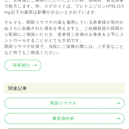
し、患者様にご納得いただいた上でのみ、短期間、最低用量
で処方します。尚、ステロイドは、プレドニゾロン(PSL)15
mg以下の服用は影響が少ないとされています。
そもそも、関節リウマチの薬を服用している患者様が気付か
ぬうちに妊娠された場合を考えますと、ご結婚前提の段階か
ら医師にご相談いただき、患者様ご自身のお身体を上手にコ
ントロールすることがとても大切です。
関節リウマチ症状で、当院にご診療の際には、ご不安なこと
など何でもご相談ください。
院長紹介
関連記事
関節リウマチ
膠原病内科