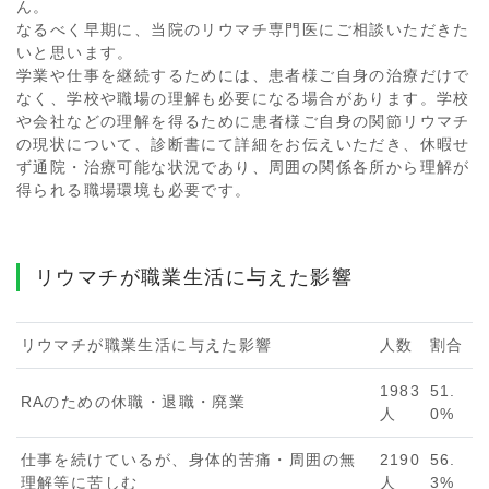
ん。
なるべく早期に、当院のリウマチ専門医にご相談いただきた
いと思います。
学業や仕事を継続するためには、患者様ご自身の治療だけで
なく、学校や職場の理解も必要になる場合があります。学校
や会社などの理解を得るために患者様ご自身の関節リウマチ
の現状について、診断書にて詳細をお伝えいただき、休暇せ
ず通院・治療可能な状況であり、周囲の関係各所から理解が
得られる職場環境も必要です。
リウマチが職業生活に与えた影響
リウマチが職業生活に与えた影響
人数
割合
1983
51.
RAのための休職・退職・廃業
人
0%
仕事を続けているが、身体的苦痛・周囲の無
2190
56.
理解等に苦しむ
人
3%