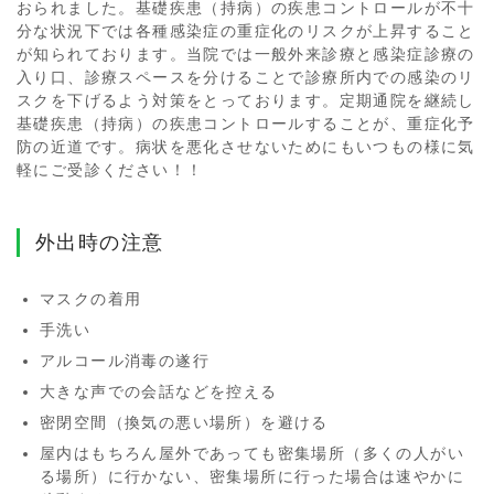
おられました。基礎疾患（持病）の疾患コントロールが不十
分な状況下では各種感染症の重症化のリスクが上昇すること
が知られております。当院では一般外来診療と感染症診療の
入り口、診療スペースを分けることで診療所内での感染のリ
スクを下げるよう対策をとっております。定期通院を継続し
基礎疾患（持病）の疾患コントロールすることが、重症化予
防の近道です。病状を悪化させないためにもいつもの様に気
軽にご受診ください！！
外出時の注意
マスクの着用
手洗い
アルコール消毒の遂行
大きな声での会話などを控える
密閉空間（換気の悪い場所）を避ける
屋内はもちろん屋外であっても密集場所（多くの人がい
る場所）に行かない、密集場所に行った場合は速やかに