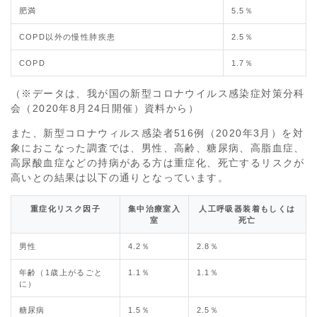
肥満
5.5％
COPD以外の慢性肺疾患
2.5％
COPD
1.7％
（※データは、我が国の新型コロナウイルス感染症対策分科
会（2020年8月24日開催）資料から）
また、新型コロナウィルス感染者516例（2020年3月）を対
象におこなった調査では、男性、高齢、糖尿病、高脂血症、
高尿酸血症などの持病がある方は重症化、死亡するリスクが
高いとの結果は以下の通りとなっています。
重症化リスク因子
集中治療室入
人工呼吸器装着もしくは
室
死亡
男性
4.2％
2.8％
年齢（1歳上がるごと
1.1％
1.1％
に）
糖尿病
1.5％
2.5％