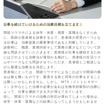
仕事を続けていけるための治療目標を立てます！
関節リウマチによる休学・休業・廃業・退職をなくすため
に、医師が患者様を診療する上で、患者様の背景の一つとな
る仕事は、治療提案の重要事項であると判断しています。
診察時に、職業、業務内容そして業務の重さなどについて詳
細も問診させていただきます。患者様が仕事を継続するため
にはどのような治療法が適切かを検討し、患者様の生活リズ
ムやベースなども問診させていただき、患者様とご相談しな
がら最適な治療法を決定します。
患者様にとっては、関節リウマチによるこわばりや関節の痛
みは耐え難いものです。罹患する前と同等の仕事をすること
は難しいかもしれません。しかし、MTX（メトトレキサー
ト）を中心とした治療や必要があれば生物学的製剤の治療に
よって、仕事を継続できる方が増えてきています。
但し、関節リウマチの治療の対応が遅れてしまった場合は、
休学・休業・退職などの結果になってしまうかもしれませ